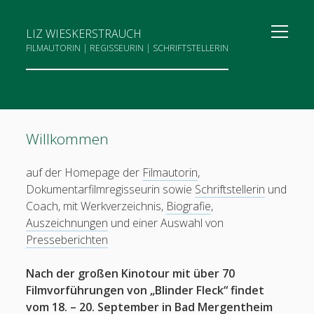
open
LIZ WIESKERSTRAUCH
menu
FILMAUTORIN | REGISSEURIN | SCHRIFTSTELLERIN
Sidebar
Scharnhorststraße 49
28211 Bremen
Projekt „Blinder Fleck“
0171-5475667
Willkommen
Making-of „Blinder Fleck“
Biografie
auf der Homepage der
Filmautorin
,
Dokumentarfilmregisseurin sowie
Schriftstellerin
und
Dokumentarfilme
Coach, mit Werkverzeichnis,
Biografie
,
Bücher
Auszeichnungen
und einer Auswahl von
Portraits + Beiträge
Presseberichten
Auszeichnungen
Nach der großen Kinotour mit über 70
Pressebeiträge
Filmvorführungen von „Blinder Fleck“ findet
vom 18. – 20. September in Bad Mergentheim